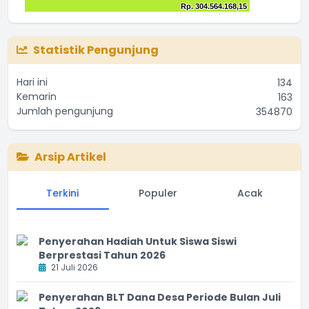
Chart
Rp. 304.564.168,15
Rp. 304.564.168,15
The chart has 1 Y axis displaying values. Range: 0 to 25000
Bar chart with 2 data series.
End of interactive chart.
The chart has 1 X axis displaying categories.
The chart has 1 Y axis displaying values. Range: 0 to 35000
Statistik Pengunjung
Hari ini
134
Kemarin
163
Jumlah pengunjung
354870
Arsip Artikel
Terkini
Populer
Acak
Penyerahan Hadiah Untuk Siswa Siswi
Berprestasi Tahun 2026
21 Juli 2026
Penyerahan BLT Dana Desa Periode Bulan Juli