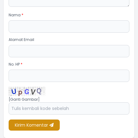
Nama
*
Alamat Email
No. HP
*
[Ganti Gambar]
Kirim Komentar