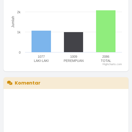
2k
Jumlah
1k
0
1077
1009
2086
LAKI-LAKI
PEREMPUAN
TOTAL
Highcharts.com
End of interactive chart.
Komentar