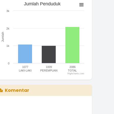
Jumlah Penduduk
Jumlah Penduduk
ar chart with 3 bars.
3k
he chart has 1 X axis displaying categories.
he chart has 1 Y axis displaying Jumlah. Range: 0 to 3000.
2k
Jumlah
1k
0
1077
1009
2086
LAKI-LAKI
PEREMPUAN
TOTAL
Highcharts.com
nd of interactive chart.
Komentar