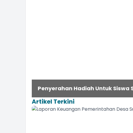
Penyerahan Hadiah Untuk Siswa S
Penyerahan BLT Dana Desa Period
Artikel Terkini