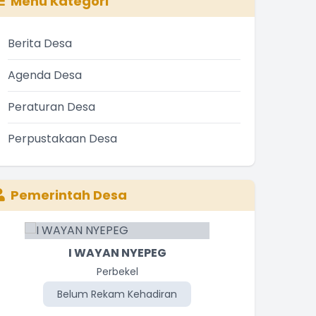
Menu Kategori
Berita Desa
Agenda Desa
Peraturan Desa
Perpustakaan Desa
Pemerintah Desa
syawarah Desa RKPDes Tahun 2027
I WAYAN NYEPEG
I MADE PUJANA
Staf Desa
Perbekel
Belum Rekam Kehadiran
Belum Rekam Kehadiran
Be