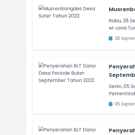
Musrenba
Rabu, 28 S
wi Jana Tu
28 Septe
Penyerah
Septemb
Senin, 05 
Pemerintah
05 Septe
Penyerah