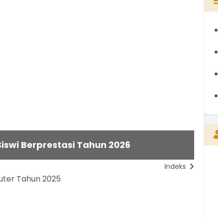
iswi Berprestasi Tahun 2026
e Bulan Juli Tahun 2026
Mu
Indeks