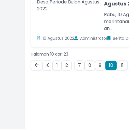
Agustus 
Rabu, 10 A
merintaha
an...
10 Agustus 2022
Administrator
Berita 
Halaman 10 dari 23
...
1
2
7
8
9
10
11