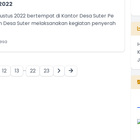
2022
gustus 2022 bertempat di Kantor Desa Suter Pe
n Desa Suter melaksanakan kegiatan penyerah
Desa
H
...
12
13
22
23