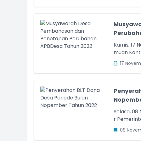
Musyawa
Perubah
Kamis, 17 
muan Kanto
17 Novem
Penyerah
Nopembe
Selasa, 08
r Pemerint
08 Novem