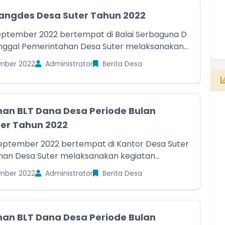
ngdes Desa Suter Tahun 2022
eptember 2022 bertempat di Balai Serbaguna D
nggal Pemerintahan Desa Suter melaksanakan...
mber 2022
Administrator
Berita Desa
an BLT Dana Desa Periode Bulan
er Tahun 2022
September 2022 bertempat di Kantor Desa Suter
an Desa Suter melaksanakan kegiatan...
E
B
mber 2022
Administrator
Berita Desa
T
T
an BLT Dana Desa Periode Bulan